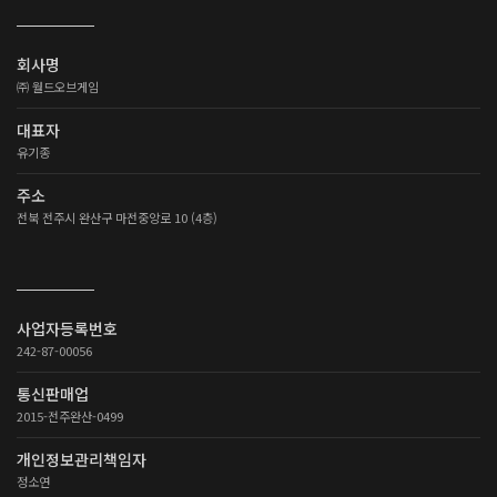
회사명
㈜ 월드오브게임
대표자
유기종
주소
전북 전주시 완산구 마전중앙로 10 (4층)
사업자등록번호
242-87-00056
통신판매업
2015-전주완산-0499
개인정보관리책임자
정소연