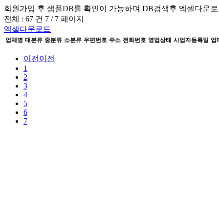
회원가입 후 샘플DB를 확인이 가능하며
DB검색후 엑셀다운로
전체 :
67 건
7 / 7
페이지
엑셀다운로드
업체명
대분류
중분류
소분류
우편번호
주소
전화번호
영업상태
사업자등록일
업
이전
이전
1
2
3
4
5
6
7