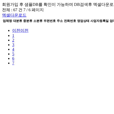
회원가입 후 샘플DB를 확인이 가능하며
DB검색후 엑셀다운로
전체 :
67 건
7 / 6
페이지
엑셀다운로드
업체명
대분류
중분류
소분류
우편번호
주소
전화번호
영업상태
사업자등록일
업
이전
이전
1
2
3
4
5
6
7