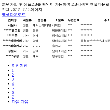
회원가입 후 샘플DB를 확인이 가능하며
DB검색후 엑셀다운로
전체 :
67 건
7 / 5
페이지
엑셀다운로드
업체명
대분류
중분류
소분류
우편번호
주소
서울사
생활
세탁소/빨래방
세탁업
***
********
*****탱그램
생활
유통
방문판매업
***
********
*****품
기타
담배
담배소매업
***
********
*****싱하이퍼
기타
담배
담배소매업
***
충청북********시 
*****화출판사
기타
미디어
출판사
***
********
정분자
기타
담배
담배소매업
***
********
*****구장
생활
체육
당구장업
***
********
이전
이전
1
2
3
4
5
6
7
다음
다음