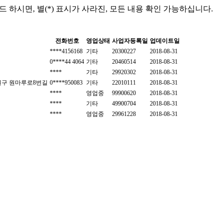
드 하시면,
별(*) 표시가 사라진, 모든 내용 확인 가능하십니다.
전화번호
영업상태
사업자등록일
업데이트일
****4156168
기타
20300227
2018-08-31
0****44 4064
기타
20460514
2018-08-31
****
기타
29920302
2018-08-31
서원구 원마루로8번길
0****950083
기타
22010111
2018-08-31
****
영업중
99900620
2018-08-31
****
기타
49900704
2018-08-31
****
영업중
29961228
2018-08-31