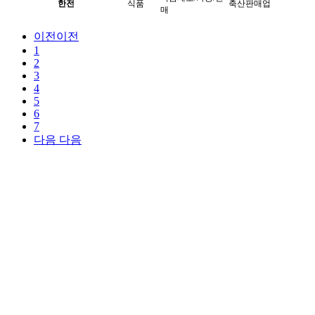
한전
식품
축산판매업
매
이전
이전
1
2
3
4
5
6
7
다음
다음