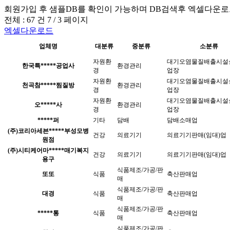
회원가입 후 샘플DB를 확인이 가능하며
DB검색후 엑셀다운로
전체 :
67 건
7 / 3
페이지
엑셀다운로드
업체명
대분류
중분류
소분류
자원환
대기오염물질배출시설
한국특*****공업사
환경관리
경
업장
자원환
대기오염물질배출시설
천곡참*****찜질방
환경관리
경
업장
자원환
대기오염물질배출시설
오*****사
환경관리
경
업장
*****퍼
기타
담배
담배소매업
(주)코리아세븐*****부성모병
건강
의료기기
의료기기판매(임대)업
원점
(주)시티케어마*****매기복지
건강
의료기기
의료기기판매(임대)업
용구
식품제조/가공/판
또또
식품
축산판매업
매
식품제조/가공/판
대경
식품
축산판매업
매
식품제조/가공/판
*****통
식품
축산판매업
매
식품제조/가공/판