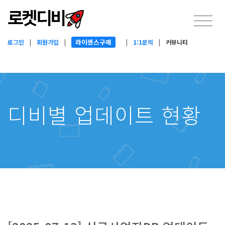
라이센스구매
로그인
|
회원가입
|
|
1:1문의
|
커뮤니티
디비별 업데이트 현황