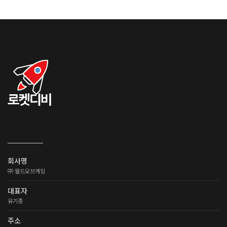
회사명
㈜ 월드오브게임
대표자
유기종
주소